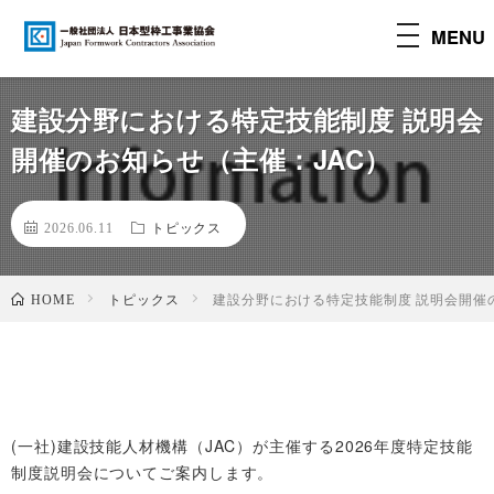
t
MENU
o
g
g
建設分野における特定技能制度 説明会
l
e
開催のお知らせ（主催：JAC）
n
a
v
2026.06.11
トピックス
i
g
a
t
トピックス
建設分野における特定技能制度 説明会開催
HOME
i
o
n
(一社)建設技能人材機構（JAC）が主催する2026年度特定技能
制度説明会についてご案内します。